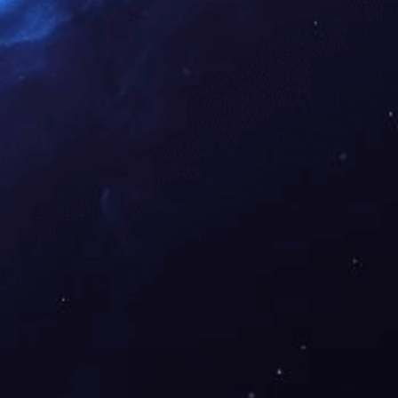
镇化集团妇联以传统节日为契机，将细腻的人文关怀融