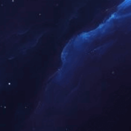
乐趣，更为妇女职工提供了一个放松身心、增进情谊的平台。城
品牌建设增光添彩。