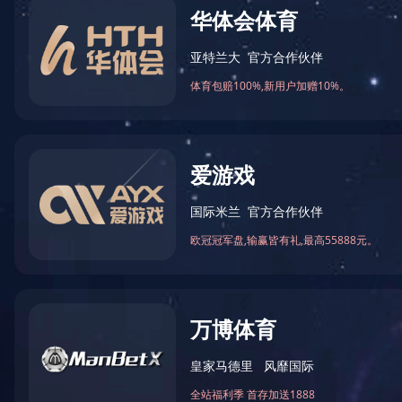
为弘扬中华民族优秀传统文化，营造温馨和谐的节